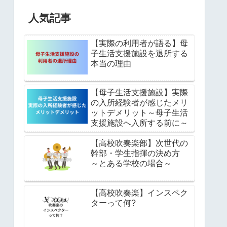
人気記事
【実際の利用者が語る】母
子生活支援施設を退所する
本当の理由
【母子生活支援施設】実際
の入所経験者が感じたメリ
ットデメリット～母子生活
支援施設へ入所する前に～
【高校吹奏楽部】次世代の
幹部・学生指揮の決め方
～とある学校の場合～
【高校吹奏楽】インスペク
ターって何?