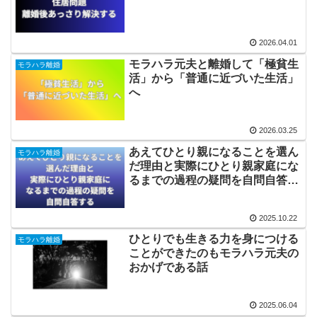
2026.04.01
モラハラ元夫と離婚して「極貧生
モラハラ離婚
活」から「普通に近づいた生活」
へ
2026.03.25
あえてひとり親になることを選ん
モラハラ離婚
だ理由と実際にひとり親家庭にな
るまでの過程の疑問を自問自答す
る
2025.10.22
ひとりでも生きる力を身につける
モラハラ離婚
ことができたのもモラハラ元夫の
おかげである話
2025.06.04