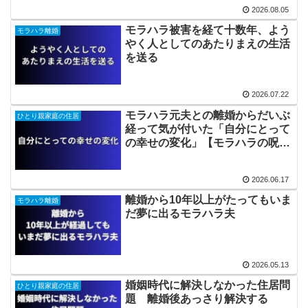
2026.08.05
モラハラ被害を経て十数年、よう
モラハラ離婚
やく人としてのあたりまえの生活
を送る
2026.07.22
モラハラ元夫との離婚からだいぶ
ひとり親家庭の住居
経って気が付いた「自分にとって
の幸せの変化」【モラハラの呪縛
から解放される】
2026.06.17
離婚から10年以上がたってもいま
モラハラ離婚
だ夢に出るモラハラ夫
2026.05.13
婚姻時代に解決しなかった住居問
ひとり親家庭の住居
題 離婚後あっさり解決する