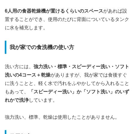
で
6人用の食器乾燥機が置けるくらいのスペース
があれば設
購
置することができ、使用のたびに背面についているタンク
入
に水を補充します。
我が家での食洗機の使い方
洗い方には、
強力洗い・標準・スピーディー洗い・ソフト
洗いの4コース＋乾燥
がありますが、我が家では食後すぐ
に洗うことと、軽く水で汚れをふやかしてから入れること
もあって、
「スピーディー洗い」か「ソフト洗い」のいず
れかで洗浄
しています。
強力洗い、標準、乾燥は使用したことがありません。