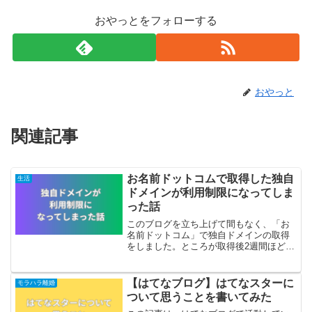
おやっとをフォローする
おやっと
関連記事
お名前ドットコムで取得した独自
生活
ドメインが利用制限になってしま
った話
このブログを立ち上げて間もなく、「お
名前ドットコム」で独自ドメインの取得
をしました。ところが取得後2週間ほどし
て私の独自ドメインは「利用制限」がか
けられてしまったのです。(2020年の話で
す。）独自ドメインを取得後のメールお
【はてなブログ】はてなスターに
モラハラ離婚
名前ドットコムに...
ついて思うことを書いてみた