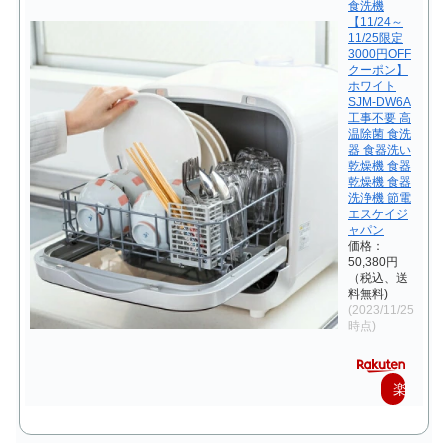
食洗機
【11/24～
11/25限定
3000円OFF
クーポン】
ホワイト
SJM-DW6A
工事不要 高
温除菌 食洗
器 食器洗い
乾燥機 食器
乾燥機 食器
洗浄機 節電
エスケイジ
ャパン
価格：
50,380円
（税込、送
料無料)
(2023/11/25
時点)
楽
天