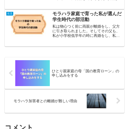
ですが、もう一つのブログではアドセン
ス合格からすでに1年4か月ほどたってい
ます。そして、やっとこですがアドセン
モラハラ家庭で育った私が選んだ
生活
スの収益が目標値...
学生時代の部活動
私は物心つく前に両親が離婚をし、父方
に引き取られました。そしてその父も、
私が小学校低学年の時に再婚をし、私は
「継母」を含む、家族と共に生活するこ
とになりました。しかし、その継母は私
に対しての当たりは冷たい人でした。気
分次第では「暴言」「暴力...
ひとり親家庭の母「国の教育ローン」の
申し込みをする
モラハラ加害者との離婚が難しい理由
コメント