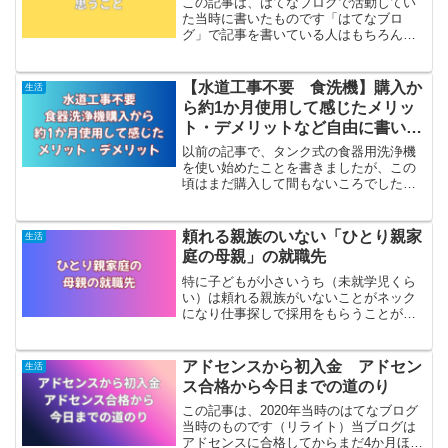
この記事は、はてなブログで活動してい
た当時に書いたものです「はてなブロ
グ」で記事を書いている人はもちろん、
ご存じのサービスの「はてなスター」
「ブログの記事を読んだよ」「面白かっ
た」「がんばってね」などの意味を込め
【水道工事不要 食洗機】購入か
生活
て使用する場合が多いと思いま...
ら約1か月使用して感じたメリッ
ト・デメリットなど自由に書いて
みました
以前の記事で、タンク式の食器用洗浄機
を使い始めたことを書きましたが、この
頃はまだ購入して間もないころでしたの
で、使用回数もそれほどのものでもあり
ませんでした。今回は、タンク式食器用
洗浄機を約1か月間使用した実感をまとめ
頼れる親族のいない「ひとり親家
生活
ていきたいと思います。...
庭の母親」の就職先
特に子どもが小さいうち（未就学児くら
い）は頼れる親族がいないことがネック
になり仕事探しで採用をもらうことが厳
しくなります。運良く採用を頂けたとし
ても正社員であることは非常にまれであ
り、勤務時間数が少ないパートやアルバ
アドセンスから初入金 アドセン
生活
イトでの採用になることが多いです。
ス合格から今日までの道のり
この記事は、2020年当時のはてなブログ
当時のものです（リライト）当ブログは
アドセンスに合格してからまだ4か月ほど