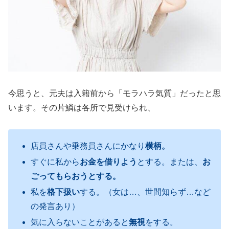
今思うと、元夫は入籍前から「モラハラ気質」だったと思
います。その片鱗は各所で見受けられ、
店員さんや乗務員さんにかなり
横柄。
すぐに私から
お金を借りよう
とする。または、
お
ごってもらおうとする。
私を
格下扱い
する。（女は…、世間知らず…など
の発言あり）
気に入らないことがあると
無視
をする。