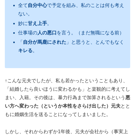
全て
自分中心
で予定を組み、私のことは何も考え
ない。
妙に
甘え上手
。
仕事場の
人の悪口
を言う。（まだ無職になる前）
「
自分が馬鹿にされた
」と思うと、とんでもなく
キレる
。
↑こんな元夫でしたが、私も若かったということもあり、
「結婚したら良いほうに変わるかも」と楽観的に考えてし
まい、入籍。その後は、暴力行為まで加算されるという
悪
い方へ変わった（というか本性をさらけ出した）元夫
とと
もに婚姻生活を送ることになってしまいました。
しかし、それからわずか1年後、元夫が会社から（事実上