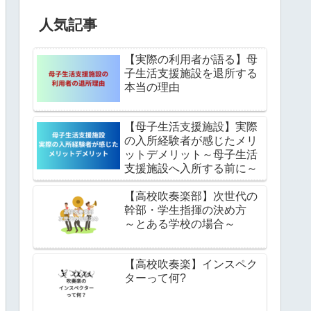
人気記事
【実際の利用者が語る】母
子生活支援施設を退所する
本当の理由
【母子生活支援施設】実際
の入所経験者が感じたメリ
ットデメリット～母子生活
支援施設へ入所する前に～
【高校吹奏楽部】次世代の
幹部・学生指揮の決め方
～とある学校の場合～
【高校吹奏楽】インスペク
ターって何?