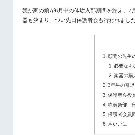
我が家の娘が6月中の体験入部期間を終え、7
器も決まり、つい先日保護者会も行われまし
顧問の先生
必要なも
楽器の購
3年生の引
保護者会役
吹奏楽部 
保護者会員
さいごに