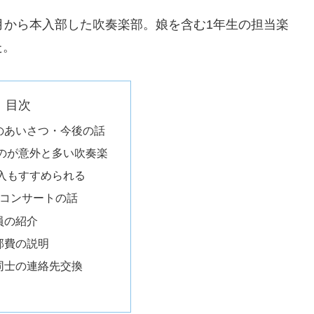
月から本入部した吹奏楽部。娘を含む1年生の担当楽
た。
目次
のあいさつ・今後の話
のが意外と多い吹奏楽
入もすすめられる
退コンサートの話
員の紹介
部費の説明
同士の連絡先交換